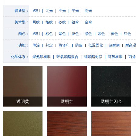
普通型：
透明
|
无光
|
亚光
|
平光
|
高光
美术型：
网纹
|
皱纹
|
砂纹
|
银粉
|
金粉
颜色：
透明
|
棕色
|
紫色
|
灰色
|
绿色
|
蓝色
|
黄色
|
红色
|
功能：
薄涂
|
邦定
|
热转印
|
防腐
|
低温固化
|
超耐候
|
耐高
化学体系：
聚氨酯树脂
|
环氧聚酯混合
|
纯聚酯树脂
|
环氧树脂
|
丙烯
透明黄
透明红
透明红闪金